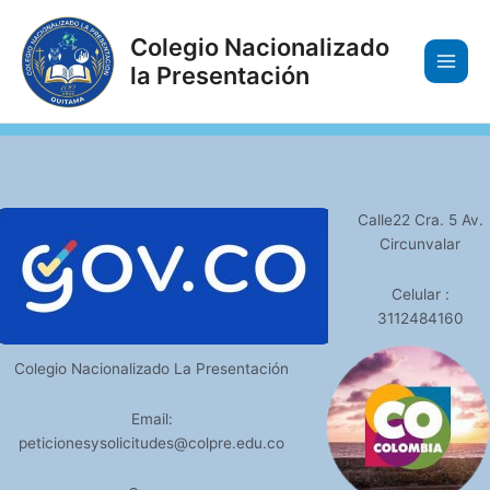
Ir
Main
al
Colegio Nacionalizado
Men
contenido
la Presentación
Calle22 Cra. 5 Av.
Circunvalar
Celular :
3112484160
Colegio Nacionalizado La Presentación
Email:
peticionesysolicitudes@colpre.edu.co