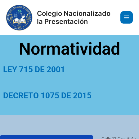
Ir
Main
al
Colegio Nacionalizado
Men
contenido
la Presentación
Normatividad
LEY 715 DE 2001
DECRETO 1075 DE 2015
Calle22 Cra. 5 Av.