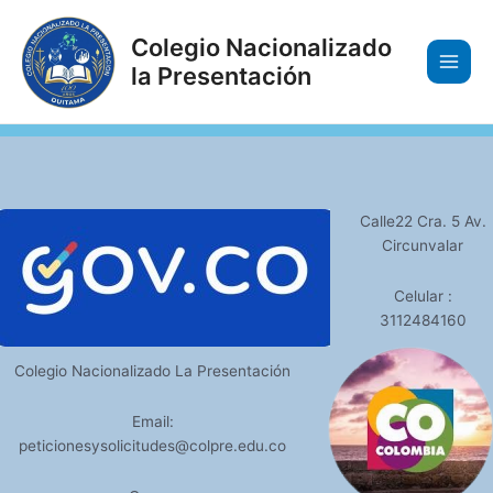
Ir
Main
al
Colegio Nacionalizado
Men
contenido
la Presentación
Calle22 Cra. 5 Av.
Circunvalar
Celular :
3112484160
Colegio Nacionalizado La Presentación
Email:
peticionesysolicitudes@colpre.edu.co